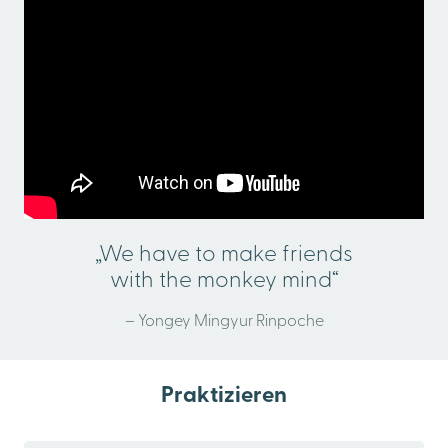
„We have to make friends
with the monkey mind“
– Yongey Mingyur Rinpoche
Praktizieren