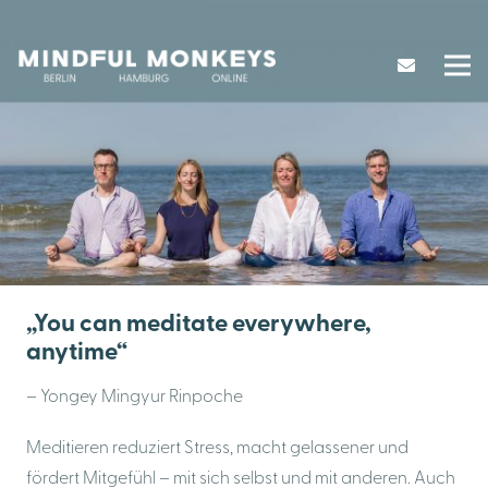
„You can meditate everywhere,
anytime“
– Yongey Mingyur Rinpoche
Meditieren reduziert Stress, macht gelassener und
fördert Mitgefühl – mit sich selbst und mit anderen. Auch