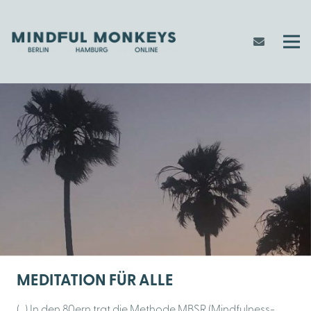
MEDITATION FÜR ALLE
(…) In den 80ern trat die Methode MBSR (Mindfulness-