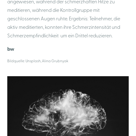
angewiesen, während der schmerzhaften Hitze zu
meditieren, während die Kontrollgruppe mit
geschlossenen Augen ruhte. Ergebnis: Teilnehmer, die
aktiv meditierten, konnten ihre Schmerzintensität und
Schmerzempfindlichkeit
um ein Drittel reduzieren.
bw
Bildquelle: Unsplash, Alina Grubnyak