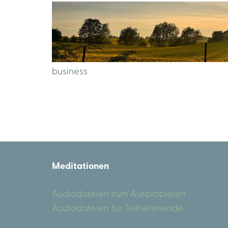
business
Meditationen
Audiodateien zum Ausprobieren
Audiodateien für Teilnehmende