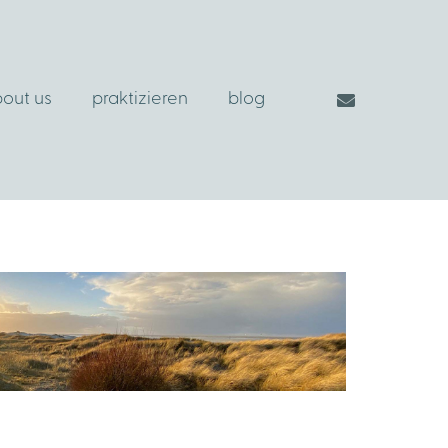
out us
praktizieren
blog